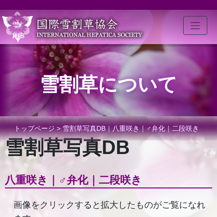
雪割草について
トップページ
> 雪割草写真DB｜八重咲き｜♂弁化｜二段咲き
雪割草写真DB
八重咲き｜♂弁化｜二段咲き
画像をクリックすると拡大したものがご覧になれ