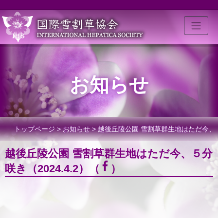
お知らせ
トップページ
>
お知らせ
> 越後丘陵公園 雪割草群生地はただ今、
越後丘陵公園 雪割草群生地はただ今、５分
５分咲き（2024.4.2）
咲き（2024.4.2）（
）